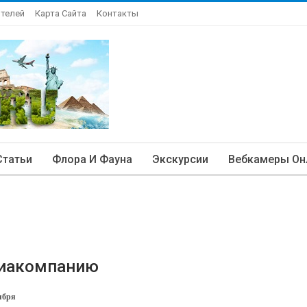
Отелей
Карта Сайта
Контакты
Статьи
Флора И Фауна
Экскурсии
Вебкамеры Он
виакомпанию
ября