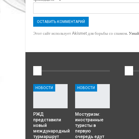
Этот сайт использует Akismet для борьбы со спамом.
Узнай
1
2
НОВОСТИ
НОВОСТИ
РЖД
Мостуризм:
представили
иностранные
новый
туристы в
международный
первую
турмаршрут
очередь едут