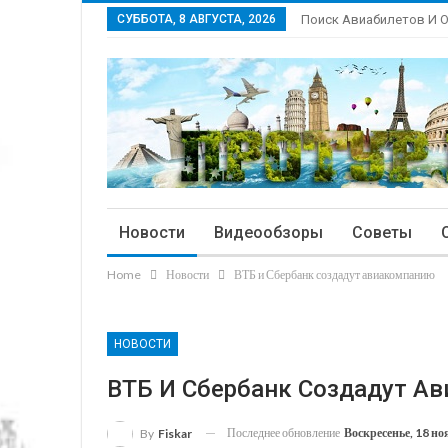
СУББОТА, 8 АВГУСТА, 2026
Поиск Авиабилетов И 
Новости
Видеообзоры
Советы
Home
Новости
ВТБ и Сбербанк создадут авиакомпанию
НОВОСТИ
ВТБ И Сбербанк Создадут А
Последнее обновление
Воскресенье, 18 но
By
Fiskar