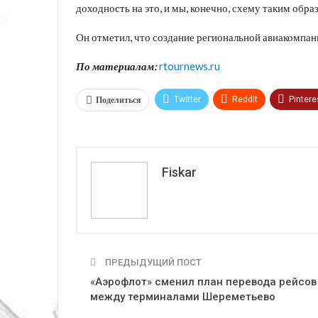
доходность на это, и мы, конечно, схему таким обра
Он отметил, что создание региональной авиакомпани
По материалам:
rtournews.ru
Поделиться
Twitter
ReddIt
Pintere
VK
Fiskar
ПРЕДЫДУЩИЙ ПОСТ
«Аэрофлот» сменил план перевода рейсов
между терминалами Шереметьево