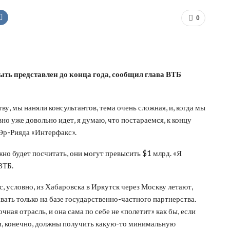
0
ть представлен до конца года, сообщил глава ВТБ
у, мы наняли консультантов, тема очень сложная, и, когда мы
вно уже довольно идет, я думаю, что постараемся, к концу
 Эр-Рияда «Интерфакс».
но будет посчитать, они могут превысить $1 млрд. «Я
ВТБ.
с, условно, из Хабаровска в Иркутск через Москву летают,
авать только на базе государственно-частного партнерства.
ная отрасль, и она сама по себе не «полетит» как бы, если
ки, конечно, должны получить какую-то минимальную