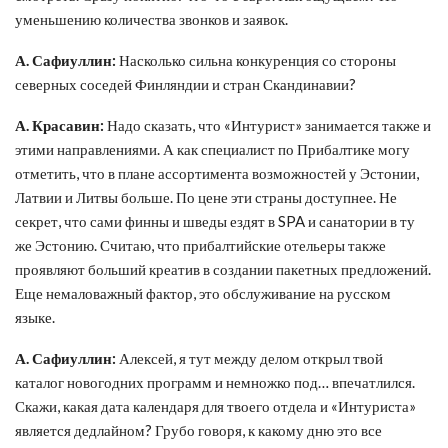
уменьшению количества звонков и заявок.
А. Сафиуллин:
Насколько сильна конкуренция со стороны
северных соседей Финляндии и стран Скандинавии?
А. Красавин:
Надо сказать, что «Интурист» занимается также и
этими направлениями. А как специалист по Прибалтике могу
отметить, что в плане ассортимента возможностей у Эстонии,
Латвии и Литвы больше. По цене эти страны доступнее. Не
секрет, что сами финны и шведы ездят в SPA и санатории в ту
же Эстонию. Считаю, что прибалтийские отельеры также
проявляют больший креатив в создании пакетных предложений.
Еще немаловажный фактор, это обслуживание на русском
языке.
А. Сафиуллин:
Алексей, я тут между делом открыл твой
каталог новогодних программ и немножко под… впечатлился.
Скажи, какая дата календаря для твоего отдела и «Интуриста»
является дедлайном? Грубо говоря, к какому дню это все