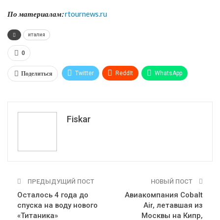
По материалам:
rtournews.ru
италия
0
Поделиться
Twitter
ReddIt
WhatsApp
Pinterest
Эл. адрес
Tumblr
Telegram
VK
Fiskar
ПРЕДЫДУЩИЙ ПОСТ
НОВЫЙ ПОСТ
Осталось 4 года до
Авиакомпания Cobalt
спуска на воду нового
Air, летавшая из
«Титаника»
Москвы на Кипр,