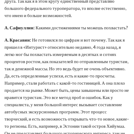
друга. Так как я в этом кругу единственный представляю
большого федерального туроператора, то вполне естественно,
что имею и больше возможностей.
А. Сафиуллин:
Какими достижениями ты можешь похвастать?
А. Красавин:
Не готовился по цифрам и вот почему. Так как я
пришел в «Интурист» относительно недавно, 4 года назад, я
легко мог бы похвастать измеряемым в десятках и сотнях
процентов ростом, как показателей по отправленным туристам,
так и денежной массы. Но это ведь будет не очень объективно.
Да, есть определенные успехи, есть и какие-то просчеты.
Например, стали работать с какой-то гостиницей. А она плохо
продается на рынке. Может быть, цены завышены или просто не
нравится туристам. Это все метод проб и ошибок. Как у
специалиста, у меня большой интерес вызывает составление
автобусных экскурсионных программ. Этот процесс
творческий, и есть возможность открывать что-то новое, какие-
то регионы. Есть, например, в Эстонии такой остров Хийумаа.
Он не представляет большого исторического интереса, там не