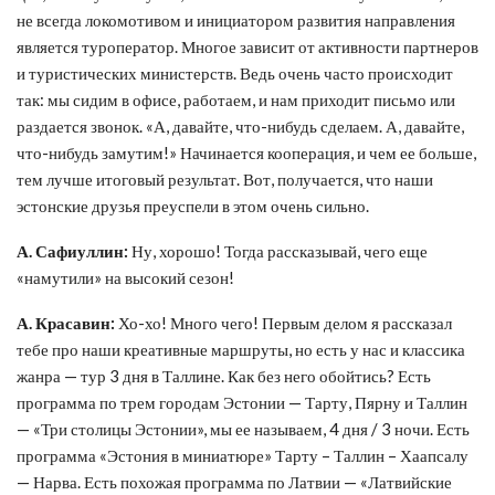
не всегда локомотивом и инициатором развития направления
является туроператор. Многое зависит от активности партнеров
и туристических министерств. Ведь очень часто происходит
так: мы сидим в офисе, работаем, и нам приходит письмо или
раздается звонок. «А, давайте, что-нибудь сделаем. А, давайте,
что-нибудь замутим!» Начинается кооперация, и чем ее больше,
тем лучше итоговый результат. Вот, получается, что наши
эстонские друзья преуспели в этом очень сильно.
А. Сафиуллин:
Ну, хорошо! Тогда рассказывай, чего еще
«намутили» на высокий сезон!
А. Красавин:
Хо-хо! Много чего! Первым делом я рассказал
тебе про наши креативные маршруты, но есть у нас и классика
жанра — тур 3 дня в Таллине. Как без него обойтись? Есть
программа по трем городам Эстонии — Тарту, Пярну и Таллин
— «Три столицы Эстонии», мы ее называем, 4 дня / 3 ночи. Есть
программа «Эстония в миниатюре» Тарту – Таллин – Хаапсалу
— Нарва. Есть похожая программа по Латвии — «Латвийские