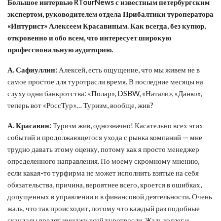
Большое интервью RTourNews с известным петербургским
экспертом, руководителем отдела Прибалтики туроператора
«Интурист» Алексеем Красавиным. Как всегда, без купюр,
откровенно и обо всем, что интересует широкую
профессиональную аудиторию.
А. Сафиуллин:
Алексей, есть ощущение, что мы живем не в
самое простое для туротрасли время. В последние месяцы на
слуху одни банкротства: «Полар», DSBW, «Натали», «Данко»,
теперь вот «РоссТур»… Туризм, вообще, жив?
А. Красавин:
Туризм жив, однозначно! Касательно всех этих
событий и продолжающегося ухода с рынка компаний — мне
трудно давать этому оценку, потому как я просто менеджер
определенного направления. По моему скромному мнению,
если какая-то турфирма не может исполнить взятые на себя
обязательства, причина, вероятнее всего, кроется в ошибках,
допущенных в управлении и в финансовой деятельности. Очень
жаль, что так происходит, потому что каждый раз подобные
скандалы вредят имиджу всей туротрасли. Жаль коллег и