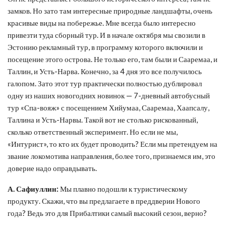
замков. Но зато там интересные природные ландшафты, очень
красивые виды на побережье. Мне всегда было интересно
привезти туда сборный тур. И в начале октября мы свозили в
Эстонию рекламный тур, в программу которого включили и
посещение этого острова. Не только его, там были и Сааремаа, и
Таллин, и Усть-Нарва. Конечно, за 4 дня это все получилось
галопом. Зато этот тур практически полностью дублировал
одну из наших новогодних новинок — 7-дневный автобусный
тур «Спа-вояж» с посещением Хийумаа, Сааремаа, Хаапсалу,
Таллина и Усть-Нарвы. Такой вот не столько рискованный,
сколько ответственный эксперимент. Но если не мы,
«Интурист», то кто их будет проводить? Если мы претендуем на
звание локомотива направления, более того, признаемся им, это
доверие надо оправдывать.
А. Сафиуллин:
Мы плавно подошли к туристическому
продукту. Скажи, что вы предлагаете в преддверии Нового
года? Ведь это для Прибалтики самый высокий сезон, верно?