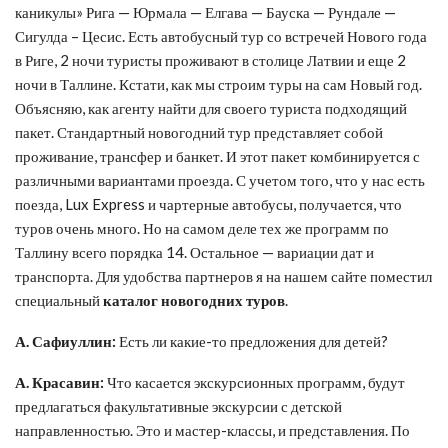
каникулы» Рига — Юрмала — Елгава — Бауска — Рундале —
Сигулда – Цесис. Есть автобусный тур со встречей Нового года
в Риге, 2 ночи туристы проживают в столице Латвии и еще 2
ночи в Таллине. Кстати, как мы строим туры на сам Новый год.
Объясняю, как агенту найти для своего туриста подходящий
пакет. Стандартный новогодний тур представляет собой
проживание, трансфер и банкет. И этот пакет комбинируется с
различными вариантами проезда. С учетом того, что у нас есть
поезда, Lux Express и чартерные автобусы, получается, что
туров очень много. Но на самом деле тех же программ по
Таллину всего порядка 14. Остальное — вариации дат и
транспорта. Для удобства партнеров я на нашем сайте поместил
специальный
каталог новогодних туров
.
А. Сафиуллин:
Есть ли какие-то предложения для детей?
А. Красавин:
Что касается экскурсионных программ, будут
предлагаться факультативные экскурсии с детской
направленностью. Это и мастер-классы, и представления. По