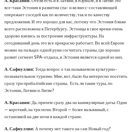
А. Красавин:
Отели есть и в Латвии, в Юрмале, и в Литве. Но
все-таки Эстония в развитии спа- и велнесс-составляющей
опережает соседей как по количеству, так и по качеству
предложения. И это хорошо для нас, потому что Эстония ближе
всего расположена к Петербургу. Эстонцы в свое время очень
здорово взялись за построение инфраструктуры. На
сегодняшний день это все прекрасно работает. Во всей Европе
можно на пальцах одной руки сосчитать страны, где хорошо
развит сегмент SPA-отдыха, и Эстония является одной из них.
А. Сафиуллин:
Тогда вопрос о так называемом культурно-
познавательном туризме. Мне, вот, было бы интересно посетить
сразу три прибалтийские страны. Есть ли такие туры, по
Эстонии, Латвии и Литве?
А. Красавин:
Да, причем сразу два на каникулярные даты. Один
— короткий, на три ночи. Второй — более вальяжный, с
остановкой на две ночи в каждой стране.
А. Сафиуллин:
А почему нет такого на сам Новый год?