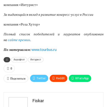
компания «Интурист»
За выдающийся вклад в развитие конгресс-услуг в России
компания «Роза Хутор»
Полный список победителей и лауреатов опубликован
на
сайте премии
.
По материалам:
www.tourbus.ru
Аэрофлот
Интурист
0
Поделиться
Twitter
ReddIt
WhatsApp
Pinterest
Эл. адрес
Tumblr
Telegram
VK
Fiskar