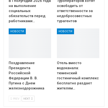
В I полугодии 2026 года
Туроператоров хотят
на выполнение
освободить от
социальных
ответственности за
обязательств перед
недобросовестных
работниками…
турагентов
НОВОСТИ
НОВОСТИ
Поздравление
Отель вместо
Президента
водоканала:
Российской
тюменский
Федерации В. В.
гостиничный комплекс
Путина с Днем
бесплатно раздает
железнодорожника
жителям…
PREV
NEXT