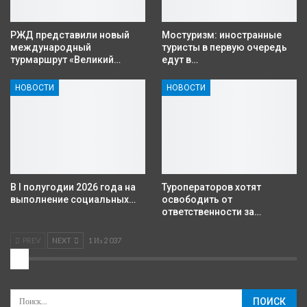
РЖД представили новый
Мостуризм: иностранные
международный
туристы в первую очередь
турмаршрут «Великий…
едут в…
НОВОСТИ
НОВОСТИ
В I полугодии 2026 года на
Туроператоров хотят
выполнение социальных…
освободить от
ответственности за…
PREV
NEXT
1 Из 2 037
2