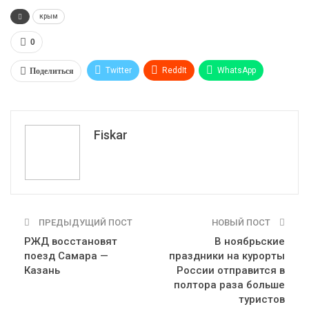
крым
0
Поделиться
Twitter
ReddIt
WhatsApp
Pinterest
Эл. адрес
Tumblr
Telegram
VK
Fiskar
ПРЕДЫДУЩИЙ ПОСТ
НОВЫЙ ПОСТ
РЖД восстановят
В ноябрьские
поезд Самара —
праздники на курорты
Казань
России отправится в
полтора раза больше
туристов