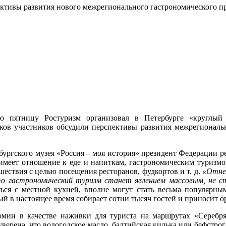
ективы развития нового межрегионального гастрономического п
 пятницу Ростуризм организовал в Петербурге «круглый
ятков участников обсудили перспективы развития межрегионал
ургского музея «Россия – моя история» президент Федерации рес
 имеет отношение к еде и напиткам, гастрономическим туризм
ествия с целью посещения ресторанов, фудкортов и т. д.
«Отне
то гастрономический туризм станет явлением массовым, не 
ться с местной кухней, вполне могут стать весьма популярны
й в настоящее время собирает сотни тысяч гостей и приносит 
номии в качестве наживки для туриста на маршрутах «Серебря
верена, что вологодское масло, балтийская килька или бефстро