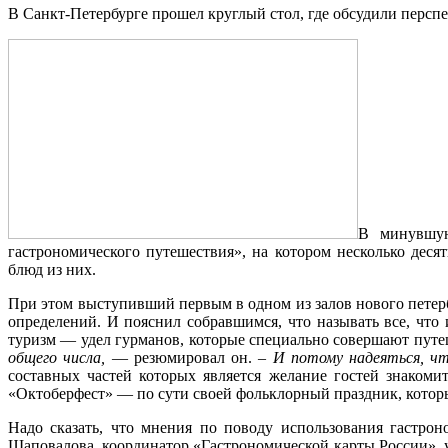
В Санкт-Петербурге прошел круглый стол, где обсудили персп
В минувшую
гастрономического путешествия», на котором несколько дес
блюд из них.
При этом выступивший первым в одном из залов нового петерб
определений. И пояснил собравшимся, что называть все, что
туризм — удел гурманов, которые специально совершают путеш
общего числа,
— резюмировал он. –
И потому надеяться, ч
составных частей которых является желание гостей знакоми
«Октоберфест» — по сути своей фольклорный праздник, которы
Надо сказать, что мнения по поводу использования гастро
Шаповалова, координатор «Гастрономической карты России», у