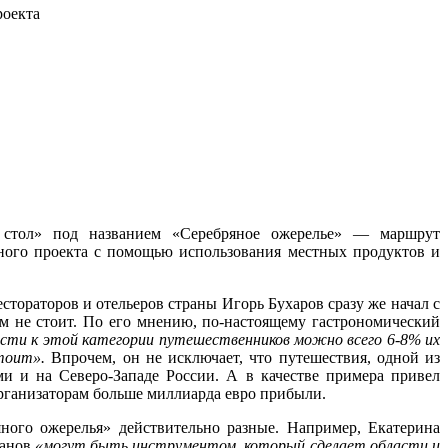
роекта
 стол» под названием «Серебряное ожерелье» — маршрут
ьного проекта с помощью использования местных продуктов и
тораторов и отельеров страны Игорь Бухаров сразу же начал с
ом не стоит. По его мнению, по-настоящему гастрономический
сти к этой категории путешественников можно всего 6-8% их
стоит».
Впрочем, он не исключает, что путешествия, одной из
ми и на Северо-Западе России. А в качестве примера привел
организаторам больше миллиарда евро прибыли.
ного ожерелья» действительно разные. Например, Екатерина
ганов
«могут быть инструментом, который сделает области и