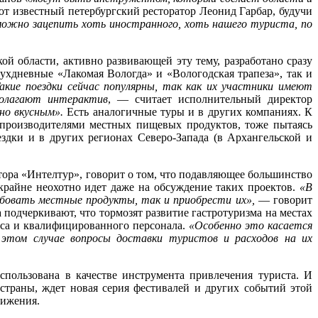
т известный петербургский ресторатор Леонид Гарбар, будучи
 можно зацепить хоть иностранного, хоть нашего туриста, по
ой области, активно развивающей эту тему, разработано сразу
вухдневные «Лакомая Вологда» и «Вологодская трапеза», так и
акие поездки сейчас популярны, так как их участники имеют
полагают интерактив
, — считает исполнительный директор
но вкусным».
Есть аналогичные туры и в других компаниях. К
 производителями местных пищевых продуктов, тоже пытаясь
здки и в других регионах Северо-Запада (в Архангельской и
тора «Интелтур», говорит о том, что подавляющее большинство
крайне неохотно идет даже на обсуждение таких проектов.
«В
обовать местные продукты, так и приобрести их»,
— говорит
 подчеркивают, что тормозят развитие гастротуризма на местах
виса и квалифицированного персонала.
«Особенно это касается
 этом случае вопросы доставки туристов и расходов на их
спользована в качестве инструмента привлечения туриста. И
страны, ждет новая серия фестивалей и других событий этой
вижения.