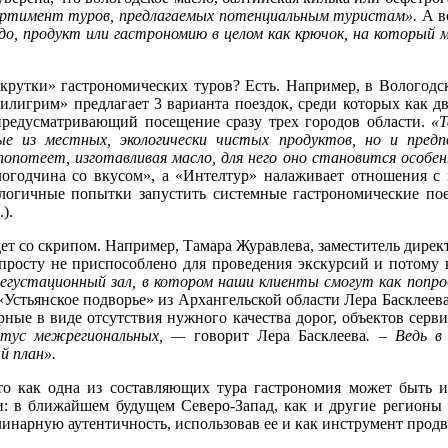
сортимент туров, предлагаемых потенциальным туристам».
А во
до, продукт или гастрономию в целом как крючок, на который
скрутки» гастрономических туров? Есть. Например, в Вологодск
илигрим» предлагает 3 варианта поездок, среди которых как д
предусматривающий посещение сразу трех городов области.
«Т
ые из местных, экологически чистых продуктов, но и пред
попотеет, изготавливая масло, для него оно становится особен
логодчина со вкусом», а «Интелтур» налаживает отношения с
алогичные попытки запустить системные гастрономические пое
).
ет со скрипом. Например, Тамара Журавлева, заместитель дирек
росту не приспособлено для проведения экскурсий и потому 
дегустационный зал, в котором наши клиенты смогут как попр
 «Устьянское подворье» из Архангельской области Лера Басклеева
рные в виде отсутствия нужного качества дорог, объектов сер
атус межрегиональных, —
говорит Лера Басклеева
. – Ведь в
рвый план».
то как одна из составляющих тура гастрономия может быть и
: в ближайшем будущем Северо-Запад, как и другие регионы 
линарную аутентичность, использовав ее и как инструмент прод