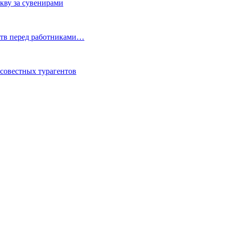
кву за сувенирами
ьств перед работниками…
осовестных турагентов