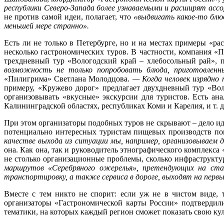
республики Северо-Запада более узнаваемыми и расширят ас
не против самой идеи, полагает, что
«выдвигать какое-то блю
меньшей мере странно».
Есть ли не только в Петербурге, но и на местах примеры «ра
несколько гастрономических туров. В частности, компания «П
трехдневный тур «Вологодский край – хлебосольный рай», 
возможность не только попробовать блюда, приготовленн
«Пилигрима» Светлана Молодцова.
— Когда человек изрядно 
примеру, «Кружево дорог» предлагает двухдневный тур «Во
организовывать «вкусные» экскурсии для туристов. Есть ан
Калининградской областях, республиках Коми и Карелия, и т. д.
При этом организаторы подобных туров не скрывают – дело ид
потенциально интересных туристам пищевых производств поп
качестве выхода из ситуации мы, например, организовываем 
она. Как она, так и руководитель этнографического комплекса
не столько организационные проблемы, сколько инфраструкту
маршрутов «Серебряного ожерелья», претендующих на ст
транспортировку, а также сервиса в дороге, выходят на пе
Вместе с тем никто не спорит: если уж не в чистом виде, 
организаторы «Гастрономической карты России» подтвердили
тематики, на которых каждый регион сможет показать свою ку