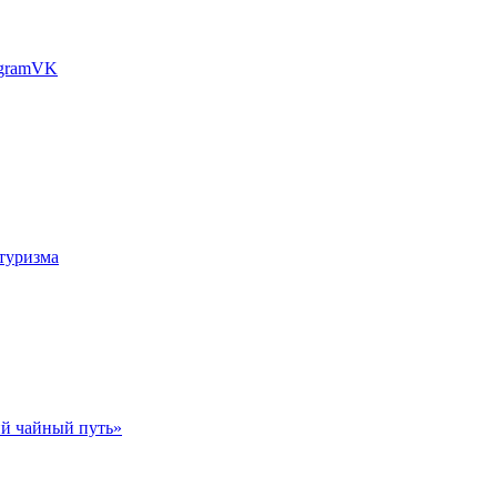
gram
VK
туризма
й чайный путь»