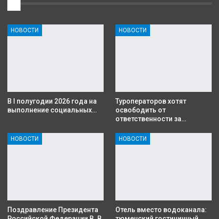
1
НОВОСТИ
НОВОСТИ
В I полугодии 2026 года на
Туроператоров хотят
выполнение социальных…
освободить от
ответственности за…
НОВОСТИ
НОВОСТИ
Поздравление Президента
Отель вместо водоканала:
Российской Федерации В. В.
тюменский гостиничный