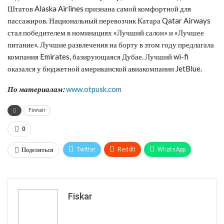
Штатов Alaska Airlines признана самой комфортной для
пассажиров. Национальный перевозчик Катара Qatar Airways
стал победителем в номинациях «Лучший салон» и «Лучшее
питание». Лучшие развлечения на борту в этом году предлагала
компания Emirates, базирующаяся Дубае. Лучший wi-fi
оказался у бюджетной американской авиакомпании JetBlue.
По материалам:
www.otpusk.com
Finnair
0
Поделиться
Twitter
ReddIt
WhatsApp
Pinterest
Эл. адрес
Tumblr
Telegram
VK
Fiskar