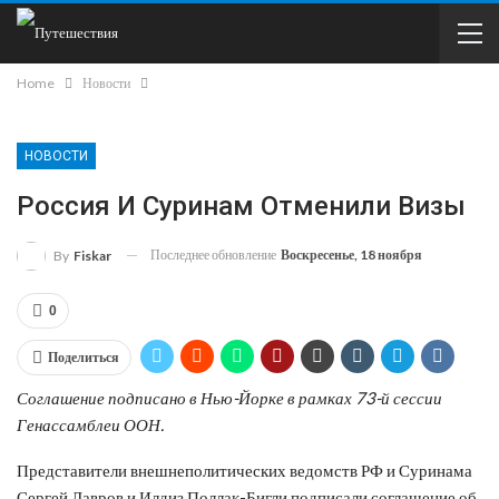
Home
Новости
НОВОСТИ
Россия И Суринам Отменили Визы
Последнее обновление
Воскресенье, 18 ноября
By
Fiskar
0
Поделиться
Соглашение подписано в Нью-Йорке в рамках 73-й сессии
Генассамблеи ООН.
Представители внешнеполитических ведомств РФ и Суринама
Сергей Лавров и Илдиз Поллак-Бигли подписали соглашение об