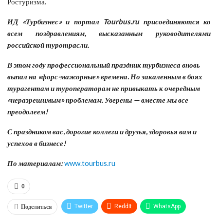
Ростуризма.
ИД «Турбизнес» и портал
Tourbus
.
ru
присоединяются ко
всем поздравлениям, высказанным руководителями
российской туротрасли.
В этом году профессиональный праздник турбизнеса вновь
выпал на «форс-мажорные» времена. Но закаленным в боях
турагентам и туроператорам не привыкать к очередным
«неразрешимым» проблемам. Уверены — вместе мы все
преодолеем!
С праздником вас, дорогие коллеги и друзья, здоровья вам и
успехов в бизнесе!
По материалам:
www.tourbus.ru
0
Поделиться
Twitter
ReddIt
WhatsApp