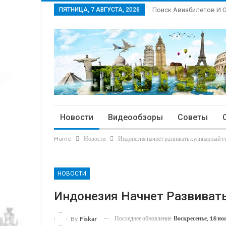
ПЯТНИЦА, 7 АВГУСТА, 2026
Поиск Авиабилетов И 
Новости
Видеообзоры
Советы
Home
Новости
Индонезия начнет развивать кулинарный т
НОВОСТИ
Индонезия Начнет Развиват
Последнее обновление
Воскресенье, 18 но
By
Fiskar