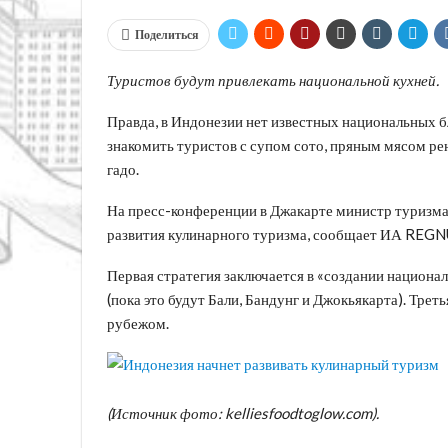
Поделиться
Туристов будут привлекать национальной кухней.
Правда, в Индонезии нет известных национальных бл
знакомить туристов с супом сото, пряным мясом ре
гадо.
На пресс-конференции в Джакарте министр туризм
развития кулинарного туризма, сообщает ИА REGN
Первая стратегия заключается в «создании национа
(пока это будут Бали, Бандунг и Джокьякарта). Трет
рубежом.
(Источник фото: kelliesfoodtoglow.com).