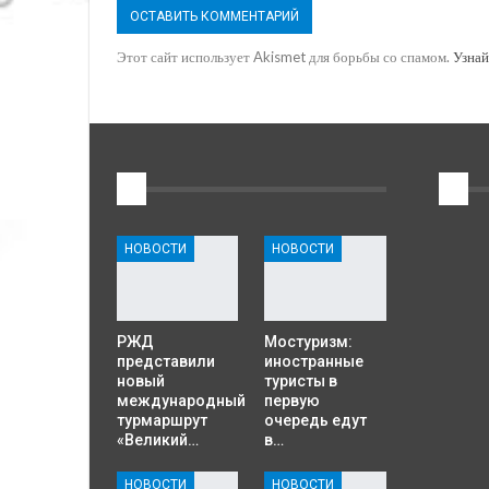
Этот сайт использует Akismet для борьбы со спамом.
Узнай
1
2
НОВОСТИ
НОВОСТИ
РЖД
Мостуризм:
представили
иностранные
новый
туристы в
международный
первую
турмаршрут
очередь едут
«Великий…
в…
НОВОСТИ
НОВОСТИ