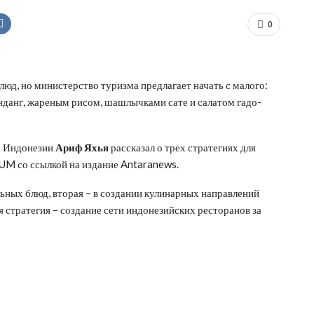
0
юд, но министерство туризма предлагает начать с малого:
нданг, жареным рисом, шашлычками сате и салатом гадо-
а Индонезии
Ариф Яхья
рассказал о трех стратегиях для
UM со ссылкой на издание Antaranews.
льных блюд, вторая – в создании кулинарных направлений
ья стратегия – создание сети индонезийских ресторанов за