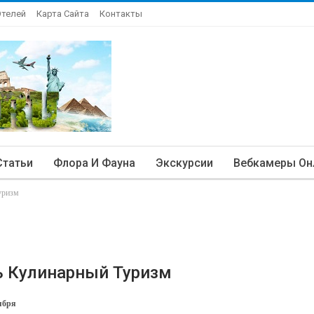
Отелей
Карта Сайта
Контакты
Статьи
Флора И Фауна
Экскурсии
Вебкамеры Он
уризм
ь Кулинарный Туризм
ября