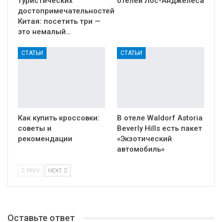
туристических
отелей Лос-Анджелеса
достопримечательностей
Китая: посетить три —
это немалый…
СТАТЬИ
СТАТЬИ
Как купить кроссовки:
В отеле Waldorf Astoria
советы и
Beverly Hills есть пакет
рекомендации
«Экзотический
автомобиль»
PREV
NEXT
Оставьте ответ