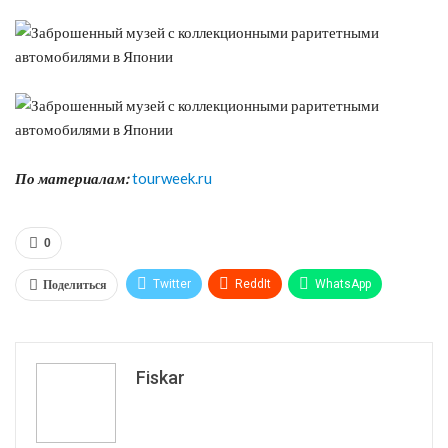
По материалам:
tourweek.ru
0
Поделиться
Twitter
ReddIt
WhatsApp
Pinterest
Эл. адрес
Tumblr
Telegram
VK
Fiskar