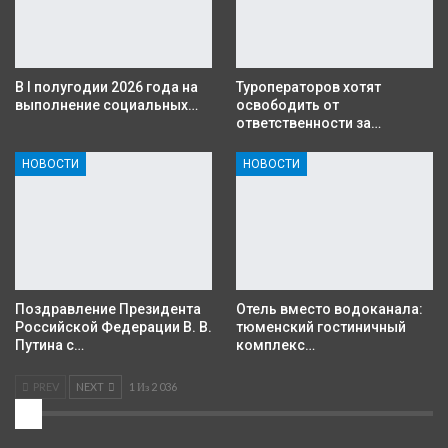
В I полугодии 2026 года на
Туроператоров хотят
выполнение социальных…
освободить от
ответственности за…
НОВОСТИ
НОВОСТИ
Поздравление Президента
Отель вместо водоканала:
Российской Федерации В. В.
тюменский гостиничный
Путина с…
комплекс…
PREV
NEXT
1 Из 2 036
2