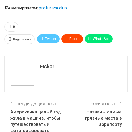
По материалам:
proturizm.club
0
Поделиться
Twitter
ReddIt
WhatsApp
Pinterest
Эл. адрес
Tumblr
Telegram
VK
Fiskar
ПРЕДЫДУЩИЙ ПОСТ
НОВЫЙ ПОСТ
Американка целый год
Названы самые
жила в машине, чтобы
грязные места в
путешествовать и
аэропорту
фотографировать