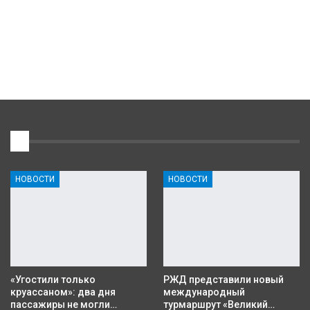
1
НОВОСТИ
НОВОСТИ
«Угостили только
РЖД представили новый
круассаном»: два дня
международный
пассажиры не могли…
турмаршрут «Великий…