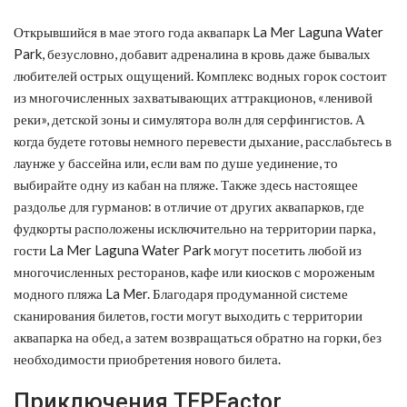
Открывшийся в мае этого года аквапарк La Mer Laguna Water
Park, безусловно, добавит адреналина в кровь даже бывалых
любителей острых ощущений. Комплекс водных горок состоит
из многочисленных захватывающих аттракционов, «ленивой
реки», детской зоны и симулятора волн для серфингистов. А
когда будете готовы немного перевести дыхание, расслабьтесь в
лаунже у бассейна или, если вам по душе уединение, то
выбирайте одну из кабан на пляже. Также здесь настоящее
раздолье для гурманов: в отличие от других аквапарков, где
фудкорты расположены исключительно на территории парка,
гости La Mer Laguna Water Park могут посетить любой из
многочисленных ресторанов, кафе или киосков с мороженым
модного пляжа La Mer. Благодаря продуманной системе
сканирования билетов, гости могут выходить с территории
аквапарка на обед, а затем возвращаться обратно на горки, без
необходимости приобретения нового билета.
Приключения TEPFactor