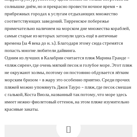
солнышке днём, но и прекрасно провести ночное время – в
прибрежных городах к услугам отдыхающих множество
соответствующих заведений. Тирренское побережье
примечательно наличием на морском дне множества кораблей,
самые старые из которых затонули здесь ещё в античные
времена (за 4 века до н. э.). Благодаря этому сюда стремятся
попасть многие любители дайвинга.
Одним из лучших в Калабрии считается пляж Марина Гранде –
«пляж сирен», где очень мягкий песок и голубое море. Этот пляж
не окружают холмы, поэтому он постоянно обдувается лёгким
морским бризом – в жару это особенно приятно. Среди прочих
пляжей можно упомянуть Джоя Тауро – пляж, где песок смешан
с галькой, Коста Виола, названный так потому, что море здесь
имеет нежно-фиолетовый оттенок, на этом пляже изумительно
красивые закаты.