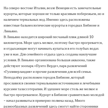
На северо-востоке Италии, возле Венеции есть замечательные
курорты, которые хороши не только красивым побережьем, но и
наличием термальных вод. Именно здесь расположены
известные бальнеологические курорты в городках Бибионе и
Линьяно.
В Линьяно находится широкий песчаный пляж длиной 10
километров. Море здесь мелкое, поэтому быстро прогревается,
и отдыхающие могут начинать купаться в его голубых водах
уже в мае. Для семейного отдыха здесь созданы наилучшие
условия. В Линьяно организована большая аквазона, также
действуют зоопарк «Пунто Верде», парк развлечений
«Гулливерландия» и прочие развлечения для всей семьи.
Неподалёку расположен городок Бибионе, который
прославился своими термальными источниками и лечебными
курсами талассотерапии. И здешнее море столь же мелкое и
быстро прогреваемое. Курорт в Бибионе сравнительно молодой
– начал развиваться примерно полвека назад. Много
разнообразных развлечений здесь смогут найти сторонники