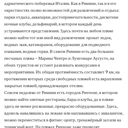
адриатического побережья Италии. Как в Римини, так и в его
окрестностях полно возможностей для развлечений и отдыха:
парки отдыха, аквапарки, достопримечательности, дискотеки
ночные клубы, дельфинарий, в котором каждый день
устраиваются представления. Здесь почти на любом пляже
можно найти тот или иной вид развлечения: прокат лодок,
водных лыж, катамаранов, оборудование для подводного
плавания, водные горки. В самом Римини есть два больших
песчаных пляжа – Марина Чентро и Лунгомаре Аугусто, на
обоих туристов не устают развлекать конкурсами и
мероприятиями. Их общая протяжённость составляет 9 км, на
протяжении которых среди свободных пляжей есть вкрапления
закрытых пляжей, принадлежащих отелям.
Совсем недалеко от Римини есть городок Риччоне, в котором
можно найти элитные рестораны, бары и клубы, да и пляжи
здесь не менее роскошные, прекрасно оборудованные. Здесь,
вдоволь навалявшись на лежаке или наплававшись с аквалангом,
можно переместиться в фитнес-центр, тренажёрный зал или на
теннисный корт. На пляжах Риччоне даже проводят