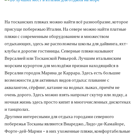
На тосканских пляжах можно найти всё разнообразие, которое
присуще побережью Италии. На севере можно найти платные
пляжи с современным оборудованием и множеством
отдыхающих, здесь же расположены школы для дайвинга, яхт-
клубы и дорогие гостиницы. Северные пляжи называют
Версалией или Тосканской Ривьерой. Лучшим итальянским
морским курортом для молодёжи признан находящийся в
Версалии городок Марина де Каррара. Здесь есть большие
возможности для активных видов отдыха: плавание с
аквалангом, сёрфинг, катание на водных лыжах, причём не
очень дорого. Здесь можно взять напрокат скутер или лодку, а
ночная жизнь здесь просто кипит в многочисленных дискотеках
и танцполах.
Другими интересными для отдыха городами северного
побережья Тосканы являются Виареджо, Лидо-ди-Камайоре,
Форте-дей-Марми – в них ухоженные пляжи, комфортабельные