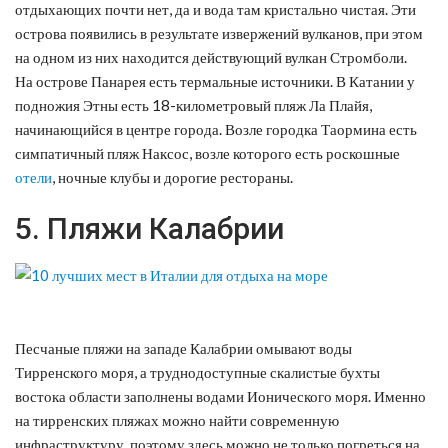
отдыхающих почти нет, да и вода там кристально чистая. Эти
острова появились в результате извержений вулканов, при этом
на одном из них находится действующий вулкан Стромболи.
На острове Панарея есть термальные источники. В Катании у
подножия Этны есть 18-километровый пляж Ла Плайя,
начинающийся в центре города. Возле городка Таормина есть
симпатичный пляж Наксос, возле которого есть роскошные
отели
, ночные клубы и дорогие рестораны.
5. Пляжи Калабрии
Песчаные пляжи на западе Калабрии омывают воды
Тирренского моря, а труднодоступные скалистые бухты
востока области заполнены водами Ионического моря. Именно
на тирренских пляжах можно найти современную
инфраструктуру, поэтому здесь можно не только погреться на