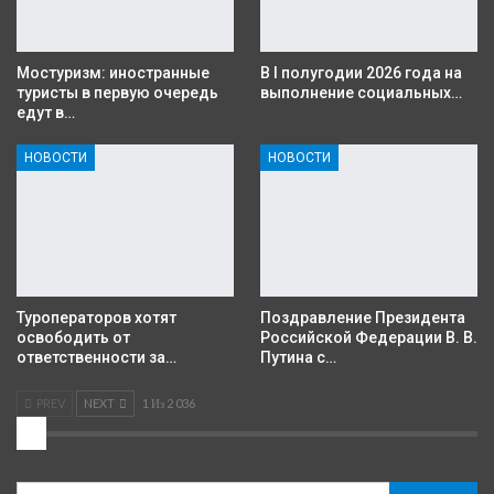
Мостуризм: иностранные
В I полугодии 2026 года на
туристы в первую очередь
выполнение социальных…
едут в…
НОВОСТИ
НОВОСТИ
Туроператоров хотят
Поздравление Президента
освободить от
Российской Федерации В. В.
ответственности за…
Путина с…
PREV
NEXT
1 Из 2 036
2