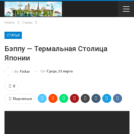
Home
Статьи
СТАТЬИ
Бэппу — Термальная Столица
Японии
On
Среда, 21 марта
By
Fiskar
0
Поделиться