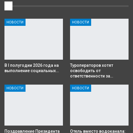
1
НОВОСТИ
НОВОСТИ
В I полугодии 2026 года на
Туроператоров хотят
выполнение социальных…
освободить от
ответственности за…
НОВОСТИ
НОВОСТИ
Поздравление Президента
Отель вместо водоканала: