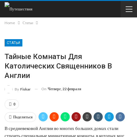
Home
Статьи
СТАТЬИ
Тайные Комнаты Для
Католических Священников В
Англии
On
Четверг, 22 февраля
By
Fiskar
0
Поделиться
В средневековой Англии во многих больших домах стали
строить специальные миниатюрные комнаты, в которых мог