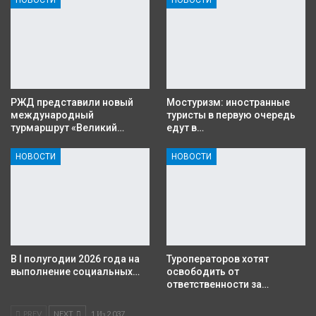
НОВОСТИ
НОВОСТИ
РЖД представили новый
Мостуризм: иностранные
международный
туристы в первую очередь
турмаршрут «Великий…
едут в…
НОВОСТИ
НОВОСТИ
В I полугодии 2026 года на
Туроператоров хотят
выполнение социальных…
освободить от
ответственности за…
PREV
NEXT
1 Из 2 037