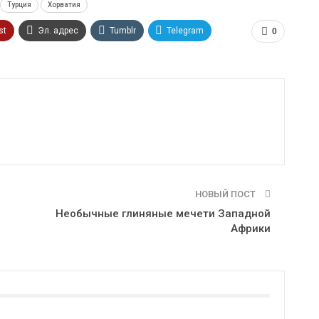
Турция
Хорватия
st
Эл. адрес
Tumblr
Telegram
0
НОВЫЙ ПОСТ
Необычные глиняные мечети Западной
Африки