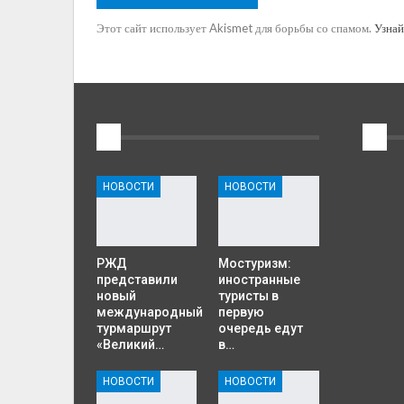
Этот сайт использует Akismet для борьбы со спамом.
Узнай
1
2
НОВОСТИ
НОВОСТИ
РЖД
Мостуризм:
представили
иностранные
новый
туристы в
международный
первую
турмаршрут
очередь едут
«Великий…
в…
НОВОСТИ
НОВОСТИ