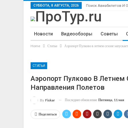
СУББОТА, 8 АВГУСТА, 2026
Поиск Авиабилетов И 
Новости
Видеообзоры
Советы
Home
Статьи
Аэропорт Пулково в летнем сезоне запускае
СТАТЬИ
Аэропорт Пулково В Летнем 
Направления Полетов
Последнее обновление
Пятница, 11 мая
By
Fiskar
Поделиться