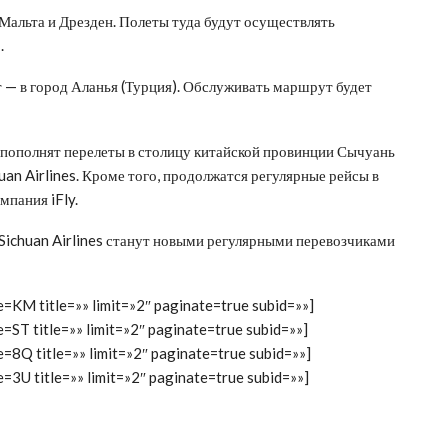
Мальта и Дрезден. Полеты туда будут осуществлять
.
 — в город Аланья (Турция). Обслуживать маршрут будет
 пополнят перелеты в столицу китайской провинции Сычуань
uan Airlines. Кроме того, продолжатся регулярные рейсы в
мпания iFly.
и Sichuan Airlines станут новыми регулярными перевозчиками
e=KM title=»» limit=»2″ paginate=true subid=»»]
e=ST title=»» limit=»2″ paginate=true subid=»»]
e=8Q title=»» limit=»2″ paginate=true subid=»»]
e=3U title=»» limit=»2″ paginate=true subid=»»]