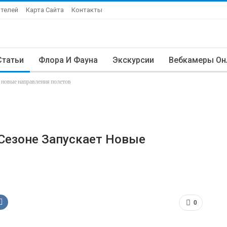
Отелей
Карта Сайта
Контакты
Статьи
Флора И Фауна
Экскурсии
Вебкамеры Он
т новые направления полетов
Сезоне Запускает Новые
0