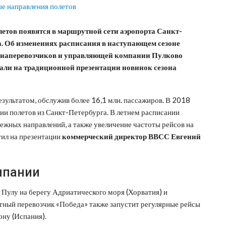
етов появятся в маршрутной сети аэропорта Санкт-
а. Об изменениях расписания в наступающем сезоне
 авиаперевозчиков и управляющей компании Пулково
али на традиционной презентации новинок сезона
зультатом, обслужив более 16,1 млн. пассажиров. В 2018
и полетов из Санкт-Петербурга. В летнем расписании
бежных направлений, а также увеличение частоты рейсов на
ил на презентации
коммерческий директор ВВСС Евгений
мпании
ю Пулу на берегу Адриатического моря (Хорватия) и
тный перевозчик «Победа» также запустит регулярные рейсы
ону (Испания).