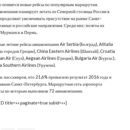
о появятся новые рейсы по популярным маршрутам.
компания планирует летать из Северной столицы России в
 продолжит увеличивать присутствие на рынке Санкт-
ежные и российские направления. Среди них: полеты из
е Мурманск и Пермь.
 летние рейсы авиакомпании Air Serbia (Белград), Alitalia
лько городов Греции), China Eastern Airlines (Шанхай), Croatia
n Air (Сеул), Aegean Airlines (Греция), Bulgaria Air (Бургас),
a Southern Airlines (Урумчи).
. пассажиров, что 21,6% превысило результат 2016 года и
авани Санкт-Петербурга. Маршрутная сеть аэропорта
йсы по которым выполняли 72 авиакомпании.
D title=»» paginate=true subid=»»]