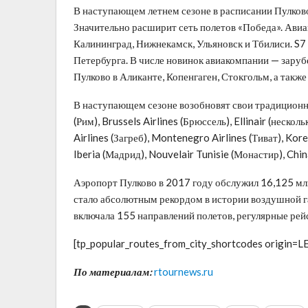
В наступающем летнем сезоне в расписании Пулков
Значительно расширит сеть полетов «Победа». Авиа
Калининград, Нижнекамск, Ульяновск и Тбилиси. S7
Петербурга. В числе новинок авиакомпании — заруб
Пулково в Аликанте, Копенгаген, Стокгольм, а такж
В наступающем сезоне возобновят свои традиционные
(Рим), Brussels Airlines (Брюссель), Ellinair (неско
Airlines (Загреб), Montenegro Airlines (Тиват), Korea
Iberia (Мадрид), Nouvelair Tunisie (Монастир), Chin
Аэропорт Пулково в 2017 году обслужил 16,125 млн
стало абсолютным рекордом в истории воздушной г
включала 155 направлений полетов, регулярные ре
[tp_popular_routes_from_city_shortcodes origin=LE
По материалам:
rtournews.ru