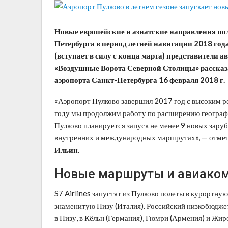
Новые европейские и азиатские направления пол
Петербурга в период летней навигации 2018 год
(вступает в силу с конца марта) представители
«Воздушные Ворота Северной Столицы» рассказ
аэропорта Санкт-Петербурга 16 февраля 2018 г.
«Аэропорт Пулково завершил 2017 год с высоким ре
году мы продолжим работу по расширению географи
Пулково планируется запуск не менее 9 новых зару
внутренних и международных маршрутах», — отмет
Ильин
.
Новые маршруты и авиако
S7 Airlines запустят из Пулково полеты в курортну
знаменитую Пизу (Италия). Российский низкобюдже
в Пизу, в Кёльн (Германия), Гюмри (Армения) и Жир