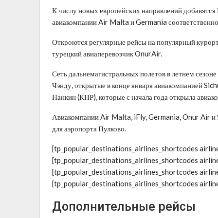
К числу новых европейских направлений добавятся 
авиакомпании Air Malta и Germania соответственно
Откроются регулярные рейсы на популярный курорт
турецкий авиаперевозчик OnurAir.
Сеть дальнемагистральных полетов в летнем сезоне
Чэнду, открытые в конце января авиакомпанией Sich
Нанкин (КНР), которые с начала года открыла авиако
Авиакомпании Air Malta, iFly, Germania, Onur Air 
для аэропорта Пулково.
[tp_popular_destinations_airlines_shortcodes airlin
[tp_popular_destinations_airlines_shortcodes airlin
[tp_popular_destinations_airlines_shortcodes airlin
[tp_popular_destinations_airlines_shortcodes airlin
Дополнительные рейсы