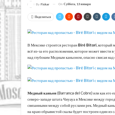
On
Суббота, 13 января
By
Fiskar
Поделиться
В Мексике строится ресторан
Biré Bitori
, который 
всё из-за его расположения, которое может ввести 
над глубоким Медным каньоном, опасно свисая над
Медный каньон
(Barranca del Cobre) или как его
северо-западе штата Чиуауа в Мексике между городо
связанными между собой руслами рек. Медный каньо
на краю обрывистой скалы будет построен один из с