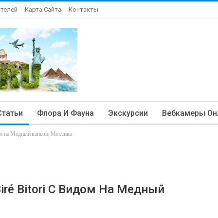
Отелей
Карта Сайта
Контакты
Статьи
Флора И Фауна
Экскурсии
Вебкамеры Он
ом на Медный каньон, Мексика
ré Bitori С Видом На Медный