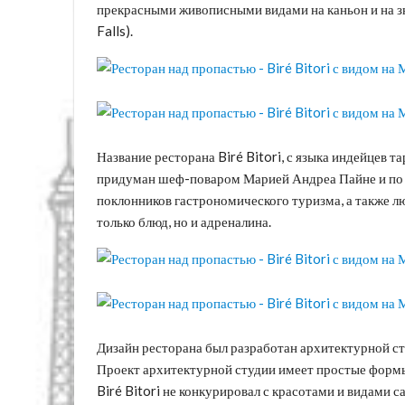
прекрасными живописными видами на каньон и на 
Falls).
Название ресторана Biré Bitori, с языка индейцев т
придуман шеф-поваром Марией Андреа Пайне и по е
поклонников гастрономического туризма, а также л
только блюд, но и адреналина.
Дизайн ресторана был разработан архитектурной студ
Проект архитектурной студии имеет простые формы 
Biré Bitori не конкурировал с красотами и видами 