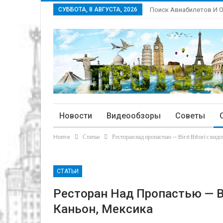
СУББОТА, 8 АВГУСТА, 2026
Поиск Авиабилетов И 
Новости
Видеообзоры
Советы
Home
Статьи
Ресторан над пропастью — Biré Bitori с вид
СТАТЬИ
Ресторан Над Пропастью — Bi
Каньон, Мексика