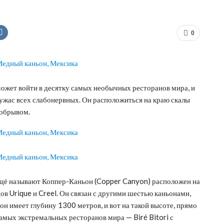
0
может войти в десятку самых необычных ресторанов мира, и
в ужас всех слабонервных. Он расположиться на краю скалы
 обрывом.
 ещё называют Коппер-Каньон (Copper Canyon) расположен на
в Urique и Creel. Он связан с другими шестью каньонами,
н имеет глубину 1300 метров, и вот на такой высоте, прямо
амых экстремальных ресторанов мира — Biré Bitori с