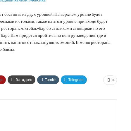
ет состоять из двух уровней. На верхнем уровне будет
слами и столами, также на этом уровне при входе будет
 ресторан, коктейль-бар со столиками стоящими по его
 баре Вам придется пройтись по центру заведения, где и
уронить напиток от нахлынувших эмоций. В меню ресторана
е блюда.
st
Эл. адрес
Tumblr
Telegram
0