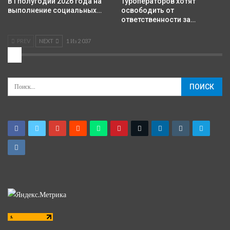
В I полугодии 2026 года на
Туроператоров хотят
выполнение социальных…
освободить от
ответственности за…
PREV
NEXT
1 Из 2 037
2