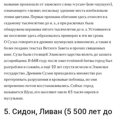
название произошло от эламского слова «сусан» (или «шушун»),
означающего «лилия», поскольку здешние места изобиловали
этими цветами. Первые признаки обитания здесь относятся к
седьмому тысячелетию до н. э., а при раскопках была
обнаружена керамика пятого тысячелетия до н. э. Устоявшееся
же поселение здесь образовалось примерно в эти же сроки.
О Сузах говорится в древних шумерских клинописях, а также в
более поздних текстах Ветхого Завета и прочих священных
книг. Сузы были столицей Эламского царства вплоть до захвата
ассирийцами. В 668 году после ожесточённой битвы город был
разграблен и сожжён, а ещё 10 лет спустя исчезло и Эламское
государство. Древним Сузам приходилось множество раз
претерпевать разрушения и кровавые побоища, но они
непременно потом восстанавливались. Сейчас город
называется Шуш, его населяют около 65 тысяч евреев и
мусульман.
5. Сидон, Ливан (5 500 лет до