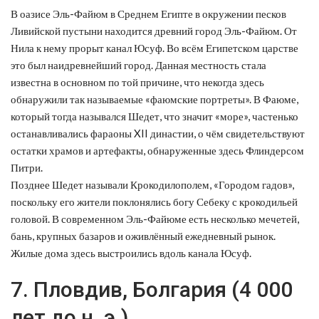
В оазисе Эль-Файюм в Среднем Египте в окружении песков
Ливийской пустыни находится древний город Эль-Файюм. От
Нила к нему прорыт канал Юсуф. Во всём Египетском царстве
это был наидревнейший город. Данная местность стала
известна в основном по той причине, что некогда здесь
обнаружили так называемые «фаюмские портреты». В Фаюме,
который тогда назывался Шедет, что значит «море», частенько
останавливались фараоны XII династии, о чём свидетельствуют
остатки храмов и артефакты, обнаруженные здесь Флиндерсом
Питри.
Позднее Шедет называли Крокодилополем, «Городом гадов»,
поскольку его жители поклонялись богу Себеку с крокодильей
головой. В современном Эль-Файюме есть несколько мечетей,
бань, крупных базаров и оживлённый ежедневный рынок.
Жилые дома здесь выстроились вдоль канала Юсуф.
7. Пловдив, Болгария (4 000
лет до н. э.)