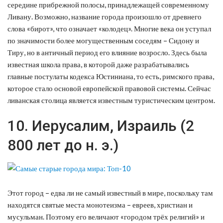
середине прибрежной полосы, принадлежащей современному
Ливану. Возможно, название города произошло от древнего
слова «бирот», что означает «колодец». Многие века он уступал
по значимости более могущественным соседям – Сидону и
Тиру, но в античный период его влияние возросло. Здесь была
известная школа права, в которой даже разрабатывались
главные постулаты кодекса Юстиниана, то есть, римского права,
которое стало основой европейской правовой системы. Сейчас
ливанская столица является известным туристическим центром.
10. Иерусалим, Израиль (2
800 лет до н. э.)
Этот город – едва ли не самый известный в мире, поскольку там
находятся святые места монотеизма – евреев, христиан и
мусульман. Поэтому его величают «городом трёх религий» и