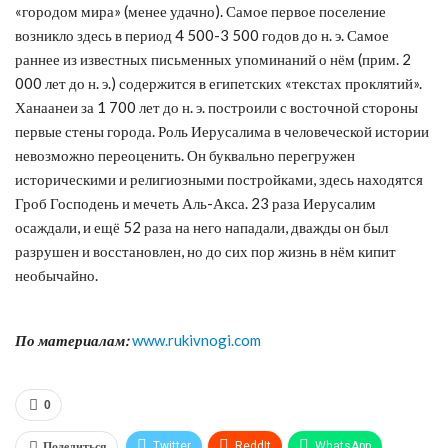
«городом мира» (менее удачно). Самое первое поселение
возникло здесь в период 4 500-3 500 годов до н. э. Самое
раннее из известных письменных упоминаний о нём (прим. 2
000 лет до н. э.) содержится в египетских «текстах проклятий».
Ханаанеи за 1 700 лет до н. э. построили с восточной стороны
первые стены города. Роль Иерусалима в человеческой истории
невозможно переоценить. Он буквально перегружен
историческими и религиозными постройками, здесь находятся
Гроб Господень и мечеть Аль-Акса. 23 раза Иерусалим
осаждали, и ещё 52 раза на него нападали, дважды он был
разрушен и восстановлен, но до сих пор жизнь в нём кипит
необычайно.
По материалам:
www.rukivnogi.com
0
Поделиться
Twitter
ReddIt
WhatsApp