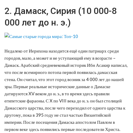
2. Дамаск, Сирия (10 000-8
000 лет до н. э.)
Недалеко от Иерихона находится ещё один патриарх среди
городов, мало, а может и не уступающий ему в возрасте –
Дамаск. Арабский средневековый историк Ибн Асакир написал,
что после всемирного потопа первой появилась дамасская
стена. Он считал, что этот город возник за 4 000 лет до нашей
эры. Первые реальные исторические данные о Дамаске
датируются XV веком до н. э., в то время здесь правили
египетские фараоны. С X по VIII века до н. э. он был столицей
Дамасского царства, после чего переходил от одного царства к
другому, пока в 395 году не стал частью Византийской
империи. После посещения Дамаска апостолом Павлом в
первом веке здесь появились первые последователи Христа.