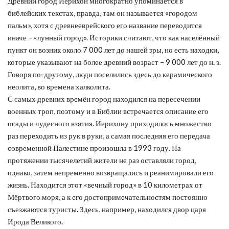
Древний город Иерихон многократно упоминается в
библейских текстах, правда, там он называется «городом
пальм», хотя с древнееврейского его название переводится
иначе – «лунный город». Историки считают, что как населённый
пункт он возник около 7 000 лет до нашей эры, но есть находки,
которые указывают на более древний возраст – 9 000 лет до н. э.
Говоря по-другому, люди поселились здесь до керамического
неолита, во времена халколита.
С самых древних времён город находился на пересечении
военных троп, поэтому и в Библии встречается описание его
осады и чудесного взятия. Иерихону приходилось множество
раз переходить из рук в руки, а самая последняя его передача
современной Палестине произошла в 1993 году. На
протяжении тысячелетий жители не раз оставляли город,
однако, затем непременно возвращались и реанимировали его
жизнь. Находится этот «вечный город» в 10 километрах от
Мёртвого моря, а к его достопримечательностям постоянно
съезжаются туристы. Здесь, например, находился двор царя
Ирода Великого.