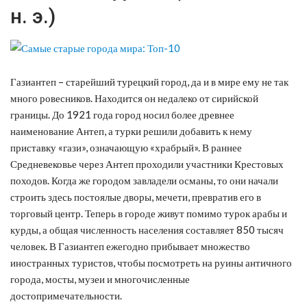
н. э.)
Газиантеп – старейший турецкий город, да и в мире ему не так
много ровесников. Находится он недалеко от сирийской
границы. До 1921 года город носил более древнее
наименование Антеп, а турки решили добавить к нему
приставку «гази», означающую «храбрый». В раннее
Средневековье через Антеп проходили участники Крестовых
походов. Когда же городом завладели османы, то они начали
строить здесь постоялые дворы, мечети, превратив его в
торговый центр. Теперь в городе живут помимо турок арабы и
курды, а общая численность населения составляет 850 тысяч
человек. В Газиантеп ежегодно прибывает множество
иностранных туристов, чтобы посмотреть на руины античного
города, мосты, музеи и многочисленные
достопримечательности.