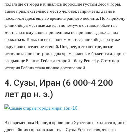
подальше от моря начинались поросшие густым лесом горы.
Такое привлекательное место человек заприметил давно и
поселился здесь ещё во времена раннего неолита. Но к приходу
финикийцев местные жители почему-то оставили обжитые
места, поэтому вновь пришедшим не пришлось даже за них
сражаться. Только осев на новом месте, финикийцы сразу же
окружили поселение стеной. Позднее, в его центре, возле
источника они построили два храма главным божествам: один –
владычице Баалат-Гебал, а второй – богу Решефу. С тех пор
история Гебала стала вполне достоверной.
4. Сузы, Иран (6 000-4 200
лет до н. э.)
В современном Иране, в провинции Хузестан находится один из
древнейших городов планеты – Сузы. Есть версия, что его