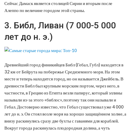
Сейчас Дамаск является столицей Сирии и вторым после
Алеппо по величине городом этой страны.
3. Библ, Ливан (7 000-5 000
лет до н. э.)
Древнейший город финикийцев Библ (Гебал, Губл) находится в
32 км от Бейрута на побережье Средиземного моря. На этом
месте и теперь находится город, но он называется Джейбель. В
древности Библ был крупным морским портом, через него, в
частности, в Грецию из Египта везли папирус, который эллины
называли из-за этого «библос», поэтому так они называли и
Гебал. Достоверно известно, что Гебал существовал уже 4 000
лет до н. э. Он стоял возле моря на хорошо защищённом холме, а
внизу раскинулись сразу две бухты с гаванями для кораблей.
Вокруг города раскинулась плодородная долина, а чуть