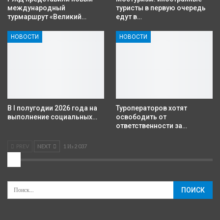
международный
туристы в первую очередь
турмаршрут «Великий…
едут в…
НОВОСТИ
НОВОСТИ
В I полугодии 2026 года на
Туроператоров хотят
выполнение социальных…
освободить от
ответственности за…
PREV
NEXT
1 Из 2 037
2