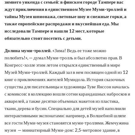
зимнего уикенда с
семьей
: в финском городе Тампере
вас
ждут приключения
в единственном Музее Муми-троллей
и
тайны Музея шпионажа, световые шоу и снежные горки, а
также европейские распродажи
и вкуснейшая еда. Мы
исследовали Тампере и нашли
12
мест, которые
обязательно стоит посетить с детьми.
Долина
муми-троллей
. «Зима! Ведь ее тоже можно
полюбить!», — думал Муми-тролль и был абсолютно прав. В
Конгресс-холле этим летом открылся единственный в мире
Музей Муми-троллей. Каждый зал в нем посвящен одной из 12
книг о приключениях жителей Мумидола. История сказочных
существа для писательницы и художницы Туве Янссон началась
с комиксов: в коллекцию вошли сотни карандашных набросков и
акварелей, а также десятки объемных макетов из пластика,
ткани, дерева и бусин. Специально для детей музей наполнили
интерактивными экспонатами: например, в Волшебной шляпе
все гости Муми-музея становятся муми-троллями. Жемчужина
музея — миниатюрный Муми-дом: 2,5-метровое здание, в