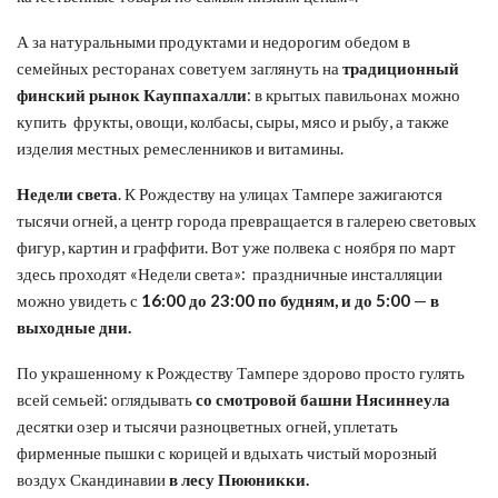
А за натуральными продуктами и недорогим обедом в
семейных ресторанах советуем заглянуть на
традиционный
финский рынок Кауппахалли
: в крытых павильонах можно
купить фрукты, овощи, колбасы, сыры, мясо и рыбу, а также
изделия местных ремесленников и витамины.
Недели света
. К Рождеству на улицах Тампере зажигаются
тысячи огней, а центр города превращается в галерею световых
фигур, картин и граффити. Вот уже полвека с ноября по март
здесь проходят «Недели света»: праздничные инсталляции
можно увидеть с
16:00 до 23:00
по будням,
и до 5:00
—
в
выходные дни.
По украшенному к Рождеству Тампере здорово просто гулять
всей семьей: оглядывать
со смотров
ой
баш
ни Нясиннеула
десятки озер и тысячи разноцветных огней, уплетать
фирменные пышки с корицей и вдыхать чистый морозный
воздух Скандинавии
в лесу Пююникки
.