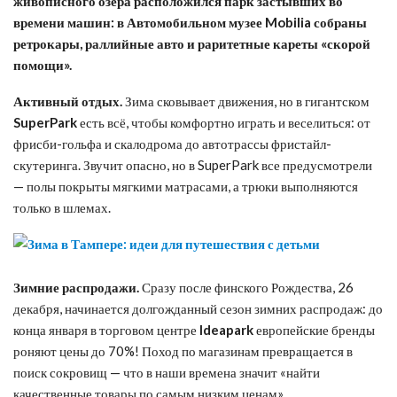
живописного озера расположился парк застывших во
времени машин: в
Автомобильн
ом
музе
е
Mobilia
собраны
ретрокары, раллийные авто и раритетные кареты «скорой
помощи».
А
ктивн
ый
отдых.
Зима сковывает движения, но в гигантском
SuperPark
есть всё, чтобы комфортно играть и веселиться: от
фрисби-гольфа и скалодрома до автотрассы фристайл-
скутеринга. Звучит опасно, но в SuperPark все предусмотрели
— полы покрыты мягкими матрасами, а трюки выполняются
только в шлемах.
Зимние распродажи.
Сразу после финского Рождества, 26
декабря, начинается долгожданный сезон зимних распродаж: до
конца января в торговом центре
Ideapark
европейские бренды
роняют цены до 70%! Поход по магазинам превращается в
поиск сокровищ — что в наши времена значит «найти
качественные товары по самым низким ценам».