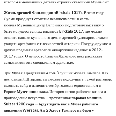
котором в мельчайших деталях отражен сказочный Муми-быт.
Ж
изнь древней Финляндии
«
Birckala 1017
»
. В этом году
Суоми празднует столетие независимости: в честь
юбилея Музейный центр Ваприикки подготовил выставку о
быте могущественных викингов Birckala 1017, где можно
освоить навыки кузнечного дела и древней кулинарии, а также
увидеть артефакты с тысячелетней историей. Посуду, оружие и
другие предметы археологи обнаружили недавно: в 2012–
2017 годах. О непростой жизни Железного века расскажет
семья викингов в специальном аудиогиде.
Три Музея
. Представляем топ-3 лучших музеев Тампере. Как
неуловимый Штирлиц, вы сможете подслушать чужой разговор,
взломать сейф и изменить тембр голоса в единственном в
Европе
Музее шпионажа
. История жизни рабочего класса и
произведение искусства — трехэтажная
паров
ая
машин
а
Sulzer
1900 года
—
будут ждать вас в
Музе
е
рабочего
движения Werstas
. А в 20км от Тампере на берегу