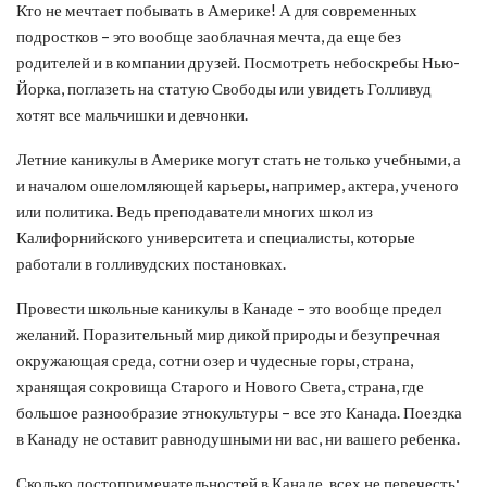
Кто не мечтает побывать в Америке! А для современных
подростков – это вообще заоблачная мечта, да еще без
родителей и в компании друзей. Посмотреть небоскребы Нью-
Йорка, поглазеть на статую Свободы или увидеть Голливуд
хотят все мальчишки и девчонки.
Летние каникулы в Америке могут стать не только учебными, а
и началом ошеломляющей карьеры, например, актера, ученого
или политика. Ведь преподаватели многих школ из
Калифорнийского университета и специалисты, которые
работали в голливудских постановках.
Провести школьные каникулы в Канаде – это вообще предел
желаний. Поразительный мир дикой природы и безупречная
окружающая среда, сотни озер и чудесные горы, страна,
хранящая сокровища Старого и Нового Света, страна, где
большое разнообразие этнокультуры – все это Канада. Поездка
в Канаду не оставит равнодушными ни вас, ни вашего ребенка.
Сколько достопримечательностей в Канаде, всех не перечесть: