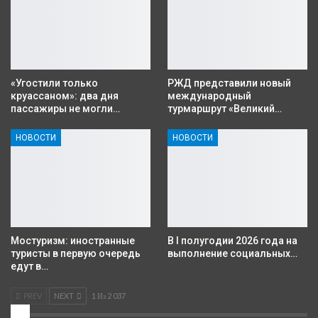
«Угостили только
РЖД представили новый
круассаном»: два дня
международный
пассажиры не могли…
турмаршрут «Великий…
НОВОСТИ
НОВОСТИ
Мостуризм: иностранные
В I полугодии 2026 года на
туристы в первую очередь
выполнение социальных…
едут в…
PREV
NEXT
1 Из 2 037
2