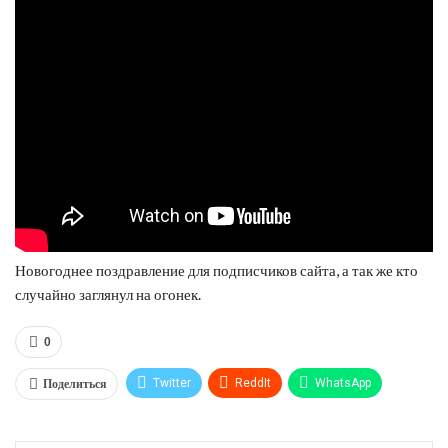
Новогоднее поздравление для подписчиков сайта, а так же кто
случайно заглянул на огонек.
0
Поделиться
Twitter
ReddIt
WhatsApp
Pinterest
Эл. адрес
Tumblr