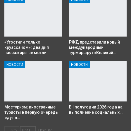
«Угостили только
РЖД представили новый
круассаном»: два дня
международный
пассажиры не могли…
турмаршрут «Великий…
НОВОСТИ
НОВОСТИ
Мостуризм: иностранные
В I полугодии 2026 года на
туристы в первую очередь
выполнение социальных…
едут в…
PREV
NEXT
1 Из 2 037