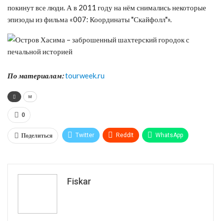
покинут все люди. А в 2011 году на нём снимались некоторые
эпизоды из фильма «007: Координаты "Скайфолл"».
По материалам:
tourweek.ru
м
0
Поделиться
Twitter
ReddIt
WhatsApp
Pinterest
Эл. адрес
Tumblr
Telegram
VK
Fiskar