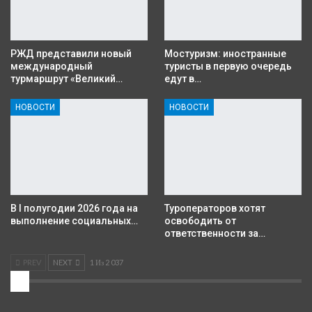
РЖД представили новый
Мостуризм: иностранные
международный
туристы в первую очередь
турмаршрут «Великий…
едут в…
НОВОСТИ
НОВОСТИ
В I полугодии 2026 года на
Туроператоров хотят
выполнение социальных…
освободить от
ответственности за…
PREV
NEXT
1 Из 2 037
2