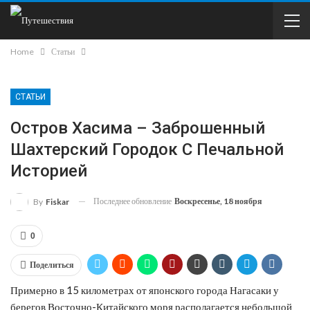
Home
Статьи
СТАТЬИ
Остров Хасима – Заброшенный
Шахтерский Городок С Печальной
Историей
Последнее обновление
Воскресенье, 18 ноября
By
Fiskar
0
Поделиться
Примерно в 15 километрах от японского города Нагасаки у
берегов Восточно-Китайского моря располагается небольшой